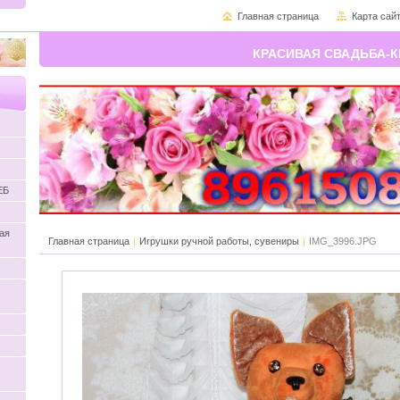
Главная страница
Карта сай
КРАСИВАЯ СВАДЬБА-К
ЕБ
ая
Главная страница
|
Игрушки ручной работы, сувениры
|
IMG_3996.JPG