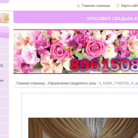
Главная страница
Карта сай
КРАСИВАЯ СВАДЬБА-К
ЕБ
ая
Главная страница
|
Оформление свадебного зала
|
0_8c894_77480760_XL.j